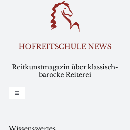
Skip
to
content
HOFREITSCHULE NEWS
Reitkunstmagazin über klassisch-
barocke Reiterei
Toggle
Navigation
Home
Wissen
Wissenswertes