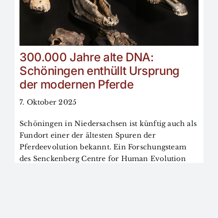
300.000 Jahre alte DNA:
Schöningen enthüllt Ursprung
der modernen Pferde
7. Oktober 2025
Schöningen in Niedersachsen ist künftig auch als
Fundort einer der ältesten Spuren der
Pferdeevolution bekannt. Ein Forschungsteam
des Senckenberg Centre for Human Evolution
and Palaeoenvironment an der Universität
Tübingen sowie der Forschungsstation
Schöningen rekonstruierte erstmals das Erbgut
der ausgestorbenen Pferdeart Equus
mosbachensis aus der rund 300.000 Jahre alten