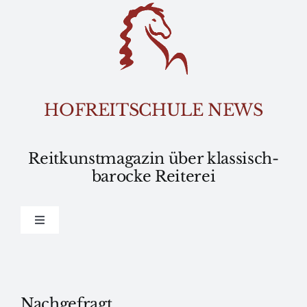
Skip
to
content
HOFREITSCHULE NEWS
Reitkunstmagazin über klassisch-
barocke Reiterei
Toggle
Navigation
Home
Wissen
Nachgefragt