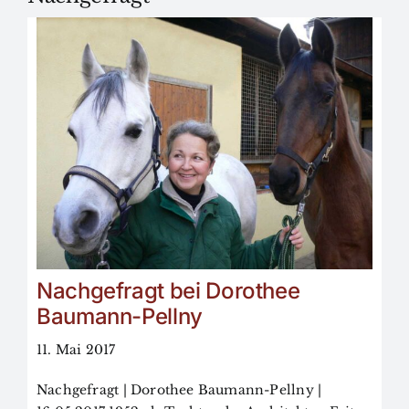
BfkbR
Markt
Termine
Kontakt
Search
Nachgefragt bei Dorothee
for:
Baumann-Pellny
11. Mai 2017
Nachgefragt | Dorothee Baumann-Pellny |