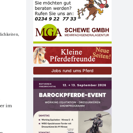
ichkeiten,
Jobs rund ums Pferd
n
ter im
erde-
 in
hstal: