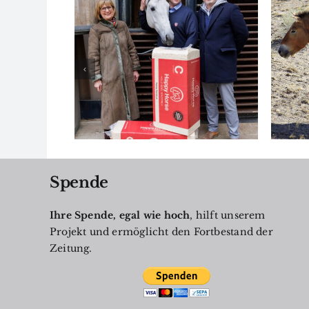
Zwei Gene
che
revolutionierten
ule und
das Verhältnis von
orse
Mensch und
Pferd
Spende
Ihre Spende, egal wie hoch
, hilft unserem
Projekt und ermöglicht den Fortbestand der
Zeitung.