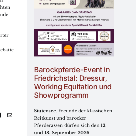
in
Working
chten
on und
ende
gramm
taltungen
rter
ne
ebatte
Barockpferde-Event in
Friedrichstal: Dressur,
Working Equitation und
Showprogramm
Stutensee.
Freunde der klassischen
Reitkunst und barocker
Pferderassen dürfen sich den
12.
und 13. September 2026