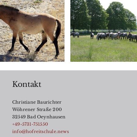
Schnauben b
Pferd: Mehr 
Die Krux mit der
nur Lautäuße
Schiefe
– Was uns d
Verhalten ver
Kontakt
Christiane Baurichter
Wöhrener Straße 200
32549 Bad Oeynhausen
+49-5731-751550
info@hofreitschule.news