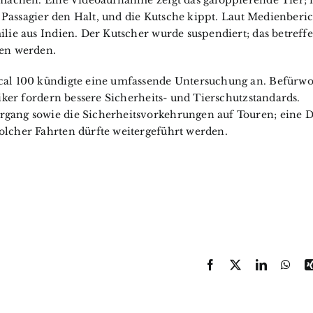
 machen. Eine Videoaufnahme zeigt das galoppierende Tier; 
Dressur, 
n Passagier den Halt, und die Kutsche kippt. Laut Medienberi
Equitati
lie aus Indien. Der Kutscher wurde suspendiert; das betreff
Showpro
men werden.
Shows / Verans
cal 100 kündigte eine umfassende Untersuchung an. Befürwo
Termi
iker fordern bessere Sicherheits- und Tierschutzstandards.
gang sowie die Sicherheitsvorkehrungen auf Touren; eine D
lcher Fahrten dürfte weitergeführt werden.