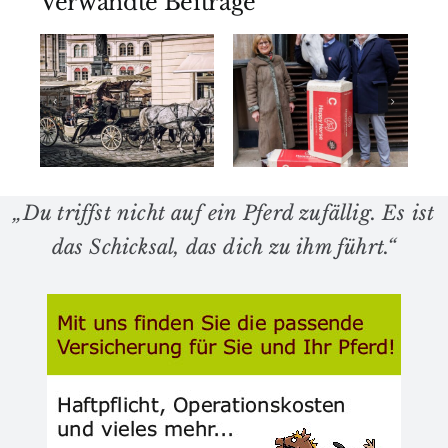
Verwandte Beiträge
Zwei Gene
er
revolutioniert
ch
Spanische
das
it
Hofreitschule
Verhältnis
tsche
und Happy
von
al
Horse
Mensch
und Pferd
„Du triffst nicht auf ein Pferd zufällig. Es ist
das Schicksal, das dich zu ihm führt.“