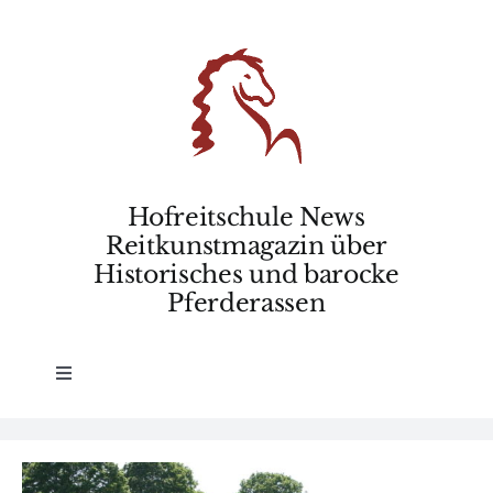
Skip
to
content
Hofreitschule News
Reitkunstmagazin über
Historisches und barocke
Pferderassen
Toggle
Navigation
Home