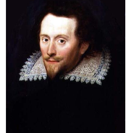
Wissen
BfkbR
Markt
Termine
Kontakt
Search
for: