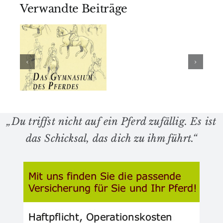
Einreiten
Verwandte Beiträge
Terre
junger
à
ht:
Pferde:
terre:
Handwerk,
Wenn
Rolle und
der
lung
Risiko –
Galopp
was alte
zum
enheit
Meister
„Boden“-
n
darüber
Manöver
„Du triffst nicht auf ein Pferd zufällig. Es ist
wussten
wird
das Schicksal, das dich zu ihm führt.“