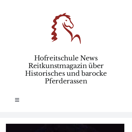
Skip
to
content
Hofreitschule News
Reitkunstmagazin über
Historisches und barocke
Pferderassen
Toggle
Navigation
Home