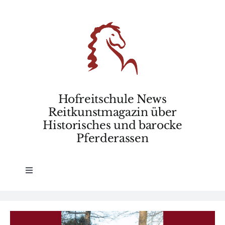
Skip
to
content
Hofreitschule News
Reitkunstmagazin über
Historisches und barocke
Pferderassen
Toggle
Navigation
Home