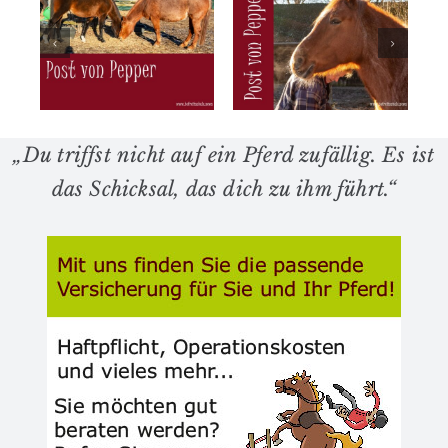
Nicht
Ein Pferd
verzagen,
n
zum
Stöckchen
Tjosten
tragen
„Du triffst nicht auf ein Pferd zufällig. Es ist
das Schicksal, das dich zu ihm führt.“