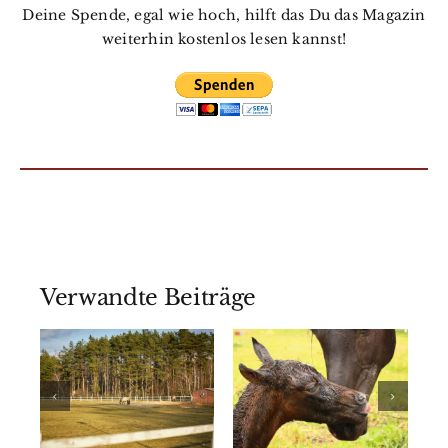
Deine Spende, egal wie hoch, hilft das Du das Magazin
weiterhin kostenlos lesen kannst!
Verwandte Beiträge
Mehr als
aum
Was
nur Gras:
Fohlen von
Was
n
Anfang an
freilebende
stark
Pferde