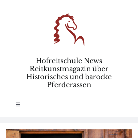
Skip
to
content
Hofreitschule News
Reitkunstmagazin über
Historisches und barocke
Pferderassen
Toggle
Navigation
Home