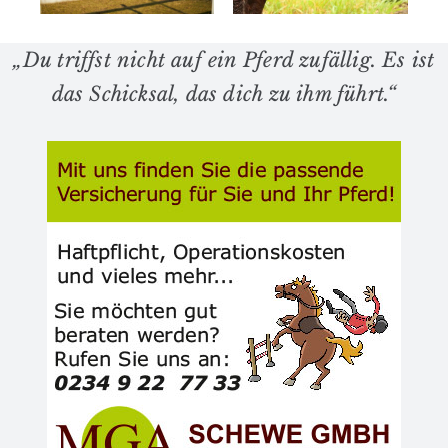
e
macht
wirklich
ür
fressen
„Du triffst nicht auf ein Pferd zufällig. Es ist
de
das Schicksal, das dich zu ihm führt.“