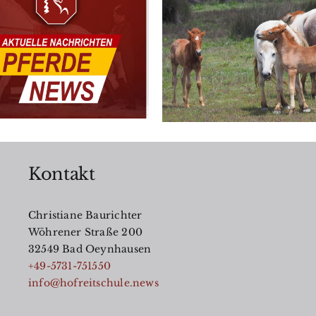
BdSt NRW wa
vor Einführ
World Horse Day
einer
Pferdesteue
Kontakt
Christiane Baurichter
Wöhrener Straße 200
32549 Bad Oeynhausen
+49-5731-751550
info@hofreitschule.news