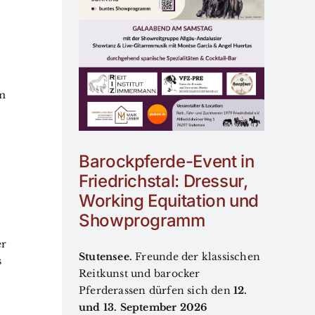
Working
on und
gramm
taltungen
ne
um
Barockpferde-Event in
Friedrichstal: Dressur,
Working Equitation und
Showprogramm
n
er
Stutensee.
Freunde der klassischen
s
Reitkunst und barocker
Pferderassen dürfen sich den
12.
und 13. September 2026