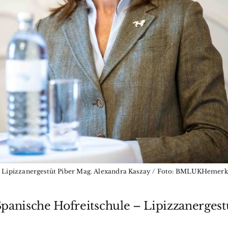
e - Lipizzanergestüt Piber Mag. Alexandra Kaszay / Foto: BMLUKHemer
Barockpf
Event
Spanische Hofreitschule – Lipizzanergest
Friedric