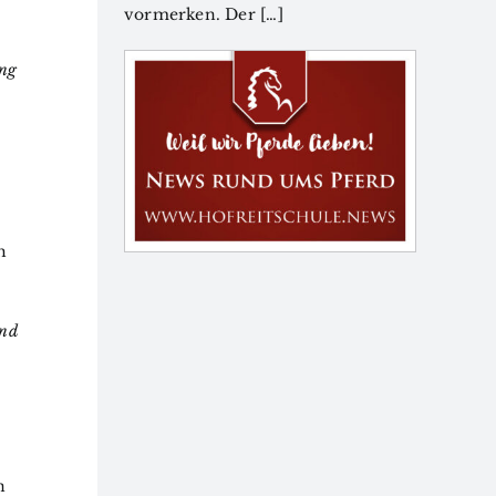
vormerken. Der […]
ung
h
ind
n