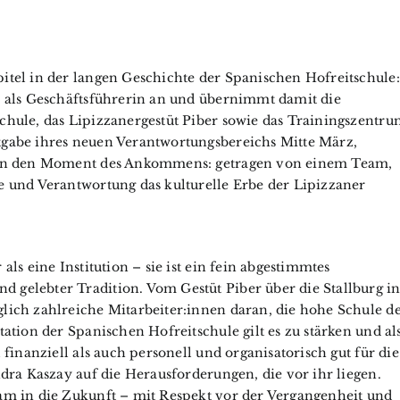
Dressur, 
Equitati
Showpro
itel in der langen Geschichte der Spanischen Hofreitschule:
Shows / Verans
n als Geschäftsführerin an und übernimmt damit die
Termi
chule, das Lipizzanergestüt Piber sowie das Trainingszentr
tgabe ihres neuen Verantwortungsbereichs Mitte März,
 nun den Moment des Ankommens: getragen von einem Team,
e und Verantwortung das kulturelle Erbe der Lipizzaner
als eine Institution – sie ist ein fein abgestimmtes
gelebter Tradition. Vom Gestüt Piber über die Stallburg i
lich zahlreiche Mitarbeiter:innen daran, die hohe Schule d
tation der Spanischen Hofreitschule gilt es zu stärken und al
 finanziell als auch personell und organisatorisch gut für die
ndra Kaszay auf die Herausforderungen, die vor ihr liegen.
am in die Zukunft – mit Respekt vor der Vergangenheit und