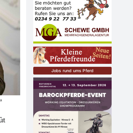
Jobs rund ums Pferd
ka
erde-
 in
üt
hstal: