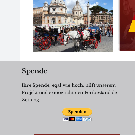
ft der
Tierquälerei in
“ steht
Balve
Spiel
Spende
Ihre Spende, egal wie hoch
, hilft unserem
Projekt und ermöglicht den Fortbestand der
Zeitung.