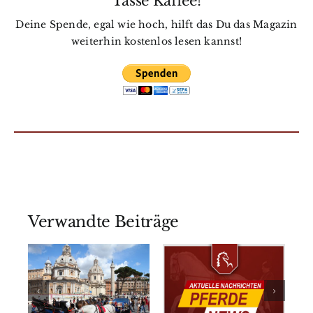
Tasse Kaffee!
Deine Spende, egal wie hoch, hilft das Du das Magazin
weiterhin kostenlos lesen kannst!
Verwandte Beiträge
t
Tierquälerei
World