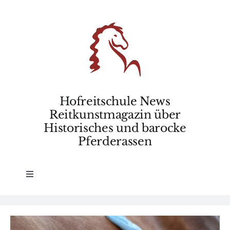
Skip
to
content
Hofreitschule News
Reitkunstmagazin über
Historisches und barocke
Pferderassen
Toggle
Navigation
Home