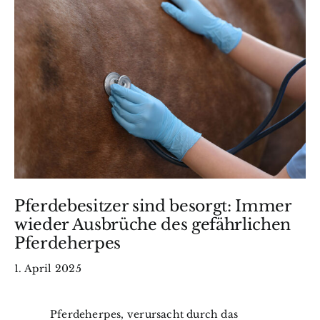
Wissen
BfkbR
Markt
Termine
Kontakt
Pferdebesitzer sind besorgt: Immer
wieder Ausbrüche des gefährlichen
Search
Pferdeherpes
for:
1. April 2025
Pferdeherpes, verursacht durch das