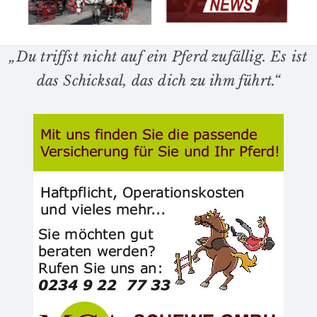
in Balve
Horse Day
e“
f
l
„Du triffst nicht auf ein Pferd zufällig. Es ist
das Schicksal, das dich zu ihm führt.“