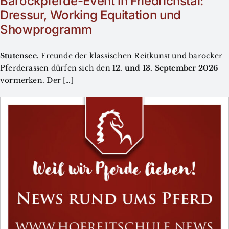
Barockpferde-Event in Friedrichstal:
Dressur, Working Equitation und
Showprogramm
Stutensee.
Freunde der klassischen Reitkunst und barocker
Pferderassen dürfen sich den
12. und 13. September 2026
vormerken. Der […]