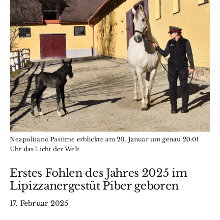
Wissen
BfkbR
Markt
Termine
Kontakt
Neapolitano Pastime erblickte am 20. Januar um genau 20:01
Uhr das Licht der Welt
Search
Erstes Fohlen des Jahres 2025 im
for:
Lipizzanergestüt Piber geboren
17. Februar 2025