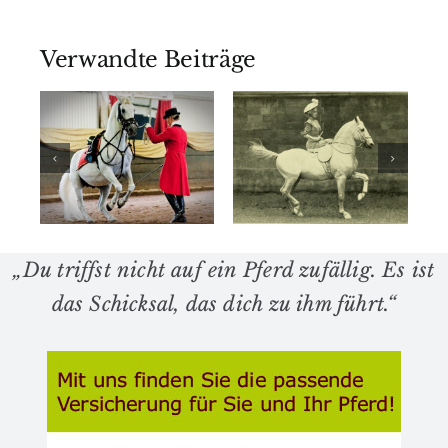
Verwandte Beiträge
er
a:
Therese
Die
Renz – Die
Ausbildung
e
Dame der
des Pferdes
hohen
in der
n
Schule
Barockzeit
e,
„Du triffst nicht auf ein Pferd zufällig. Es ist
nd
das Schicksal, das dich zu ihm führt.“
m