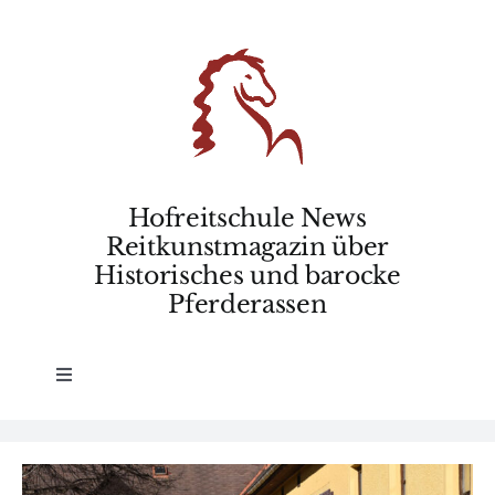
Skip
to
content
Hofreitschule News
Reitkunstmagazin über
Historisches und barocke
Pferderassen
Toggle
Navigation
Home