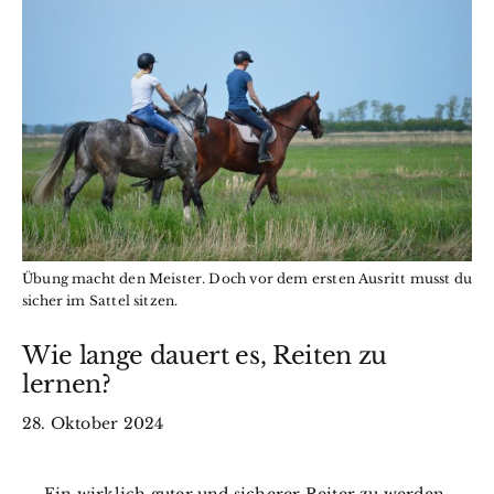
Wissen
BfkbR
Markt
Termine
Übung macht den Meister. Doch vor dem ersten Ausritt musst du
Kontakt
sicher im Sattel sitzen.
Wie lange dauert es, Reiten zu
Search
lernen?
for:
28. Oktober 2024
Ein wirklich guter und sicherer Reiter zu werden