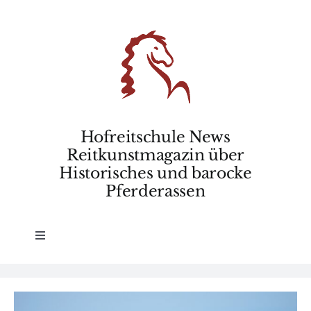
Skip
to
content
Hofreitschule News
Reitkunstmagazin über
Historisches und barocke
Pferderassen
Toggle
Navigation
Home