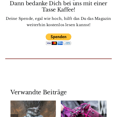
Dann bedanke Dich bei uns mit einer
Tasse Kaffee!
Deine Spende, egal wie hoch, hilft das Du das Magazin
weiterhin kostenlos lesen kannst!
Verwandte Beiträge
Basteltipps
o
für dein
 –
Passt ein