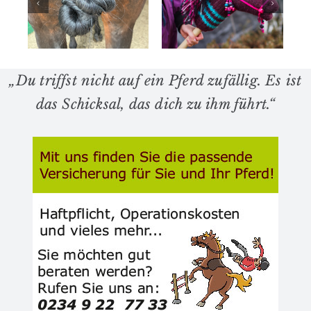
erstes
Barockpferd
eigenes
er
zu mir?
Hobby
noten
Horse
„Du triffst nicht auf ein Pferd zufällig. Es ist
das Schicksal, das dich zu ihm führt.“