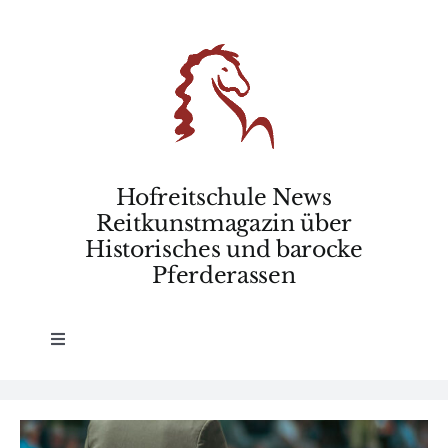
Skip
to
content
Hofreitschule News
Reitkunstmagazin über
Historisches und barocke
Pferderassen
Toggle
Navigation
Home