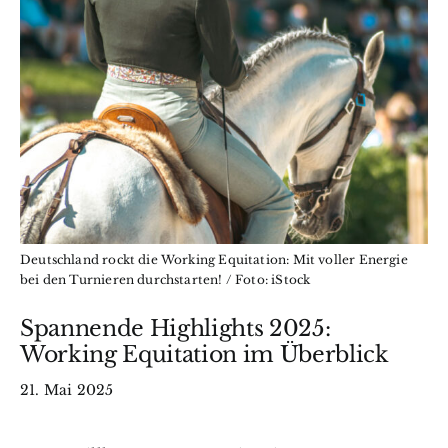
Wissen
BfkbR
Markt
Termine
Deutschland rockt die Working Equitation: Mit voller Energie
Kontakt
bei den Turnieren durchstarten! / Foto: iStock
Spannende Highlights 2025:
Search
Working Equitation im Überblick
for:
21. Mai 2025