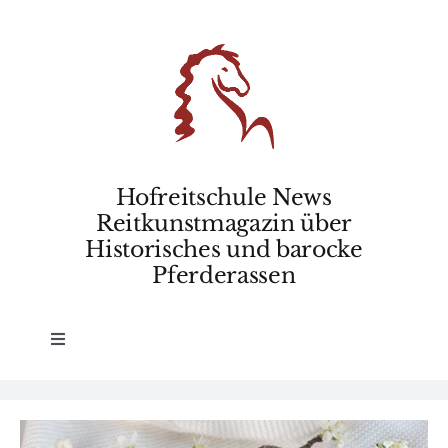
Skip
to
content
Hofreitschule News
Reitkunstmagazin über
Historisches und barocke
Pferderassen
Toggle
Navigation
Home