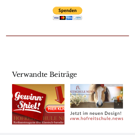
Verwandte Beiträge
Neues
iel
Über uns
Design!