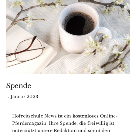
Wissen
BfkbR
Markt
Termine
Kontakt
Spende
1. Januar 2023
Search
for:
Hofreitschule News ist ein
kostenloses
Online-
Pferdemagazin. Ihre Spende, die freiwillig ist,
unterstützt unsere Redaktion und somit den