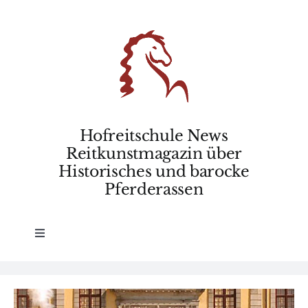
Skip
to
content
Hofreitschule News
Reitkunstmagazin über
Historisches und barocke
Pferderassen
Toggle
Navigation
Home