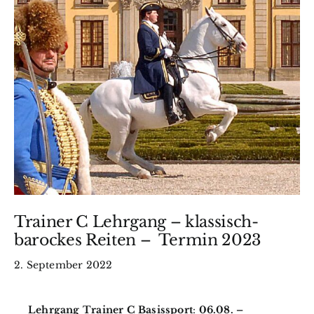
Wissen
BfkbR
Markt
Termine
Kontakt
Trainer C Lehrgang – klassisch-
Search
barockes Reiten – Termin 2023
for:
2. September 2022
Lehrgang Trainer C Basissport
:
06.08. –