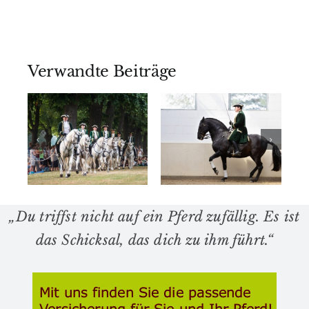
e
rk
Verwandte Beiträge
de
,
Lehrgang Trainer
Motivation
C 14. 09. –
für
28. 09.
versammelnd
2024
Lektionen
ebhabern
„Du triffst nicht auf ein Pferd zufällig. Es ist
n
das Schicksal, das dich zu ihm führt.“